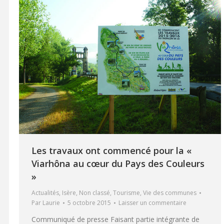
Les travaux ont commencé pour la «
Viarhôna au cœur du Pays des Couleurs
»
Actualités
,
Isère
,
Non classé
,
Tourisme
,
Vie des communes
Par
Laurie
5 octobre 2015
Laisser un commentaire
Communiqué de presse Faisant partie intégrante de