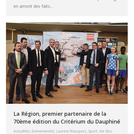
en amont des faits…
La Région, premier partenaire de la
70ème édition du Critérium du Dauphiné
Actualités
,
Evenementiel
,
Laurent Wauquiez
,
Sport
,
Vie des