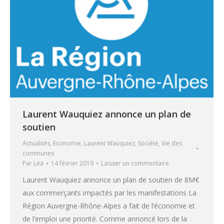
Laurent Wauquiez annonce un plan de
soutien
Actualités
,
Economie
,
Laurent Wauquiez
,
Société
,
Vie des
communes
Par
Léa
14 février 2019
Laisser un commentaire
Laurent Wauquiez annonce un plan de soutien de 8M€
aux commerçants impactés par les manifestations La
Région Auvergne-Rhône-Alpes a fait de l’économie et
de l’emploi une priorité. Comme annoncé lors de la