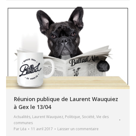
Réunion publique de Laurent Wauquiez
à Gex le 13/04
Actualités
,
Laurent Wauquiez
,
Politique
,
Société
,
Vie des
communes
Par
Léa
11 avril 2017
Laisser un commentaire