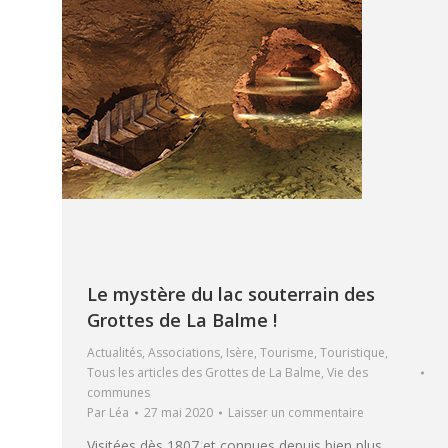
Le mystère du lac souterrain des
Grottes de La Balme !
Actualités
,
Associations
,
Isère
,
Tourisme
,
Touristique
,
Tous les articles des Grottes de La Balme
,
Vie des
communes
Par
Léa
27 mai 2020
Laisser un commentaire
Visitées dès 1807 et connues depuis bien plus