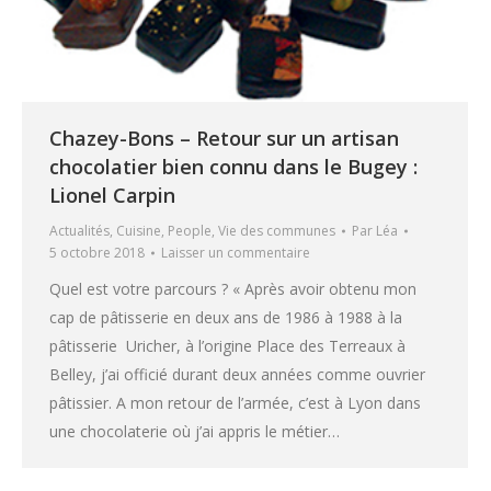
Chazey-Bons – Retour sur un artisan
chocolatier bien connu dans le Bugey :
Lionel Carpin
Actualités
,
Cuisine
,
People
,
Vie des communes
Par
Léa
5 octobre 2018
Laisser un commentaire
Quel est votre parcours ? « Après avoir obtenu mon
cap de pâtisserie en deux ans de 1986 à 1988 à la
pâtisserie Uricher, à l’origine Place des Terreaux à
Belley, j’ai officié durant deux années comme ouvrier
pâtissier. A mon retour de l’armée, c’est à Lyon dans
une chocolaterie où j’ai appris le métier…