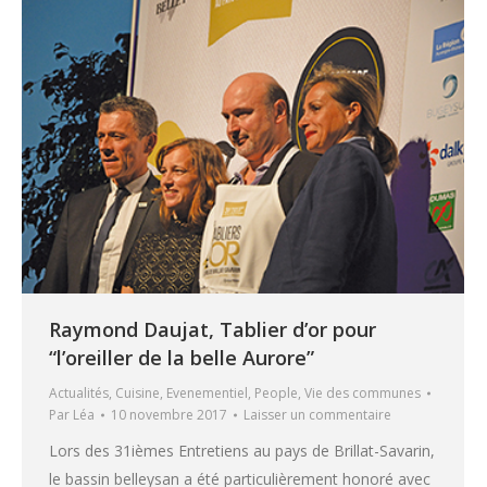
Raymond Daujat, Tablier d’or pour
“l’oreiller de la belle Aurore”
Actualités
,
Cuisine
,
Evenementiel
,
People
,
Vie des communes
Par
Léa
10 novembre 2017
Laisser un commentaire
Lors des 31ièmes Entretiens au pays de Brillat-Savarin,
le bassin belleysan a été particulièrement honoré avec