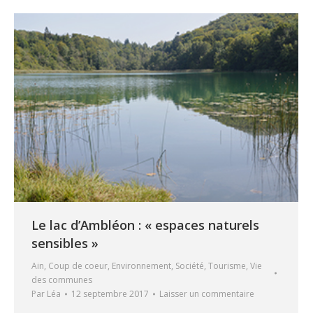
Le lac d’Ambléon : « espaces naturels
sensibles »
Ain
,
Coup de coeur
,
Environnement
,
Société
,
Tourisme
,
Vie
des communes
Par
Léa
12 septembre 2017
Laisser un commentaire