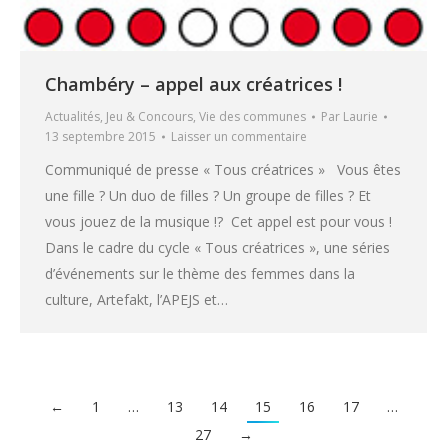
Chambéry – appel aux créatrices !
Actualités
,
Jeu & Concours
,
Vie des communes
Par
Laurie
13 septembre 2015
Laisser un commentaire
Communiqué de presse « Tous créatrices » Vous êtes
une fille ? Un duo de filles ? Un groupe de filles ? Et
vous jouez de la musique !? Cet appel est pour vous !
Dans le cadre du cycle « Tous créatrices », une séries
d’événements sur le thème des femmes dans la
culture, Artefakt, l’APEJS et…
←
1
…
13
14
15
16
17
…
27
→