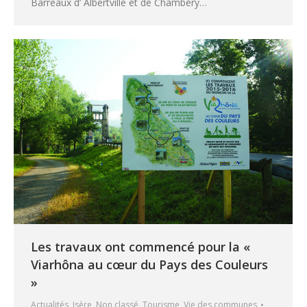
Barreaux d’ Albertville et de Chambéry…
Les travaux ont commencé pour la «
Viarhôna au cœur du Pays des Couleurs
»
Actualités
,
Isère
,
Non classé
,
Tourisme
,
Vie des communes