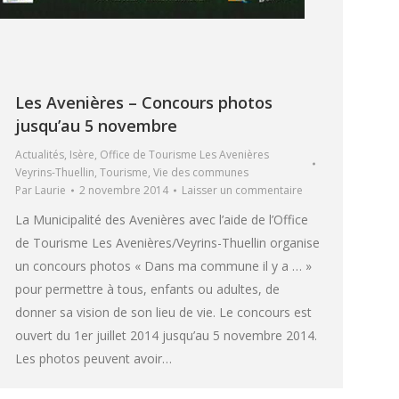
Les Avenières – Concours photos
jusqu’au 5 novembre
Actualités
,
Isère
,
Office de Tourisme Les Avenières
Veyrins-Thuellin
,
Tourisme
,
Vie des communes
Par
Laurie
2 novembre 2014
Laisser un commentaire
La Municipalité des Avenières avec l’aide de l’Office
de Tourisme Les Avenières/Veyrins-Thuellin organise
un concours photos « Dans ma commune il y a … »
pour permettre à tous, enfants ou adultes, de
donner sa vision de son lieu de vie. Le concours est
ouvert du 1er juillet 2014 jusqu’au 5 novembre 2014.
Les photos peuvent avoir…