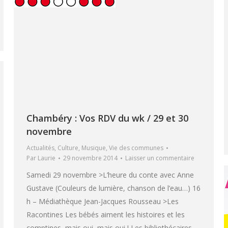
Chambéry : Vos RDV du wk / 29 et 30
novembre
Actualités
,
Culture
,
Musique
,
Vie des communes
Par
Laurie
29 novembre 2014
Laisser un commentaire
Samedi 29 novembre >L’heure du conte avec Anne
Gustave (Couleurs de lumière, chanson de l’eau…) 16
h – Médiathèque Jean-Jacques Rousseau >Les
Racontines Les bébés aiment les histoires et les
comptines, mais oui, mais oui ! Les bibliothécaires