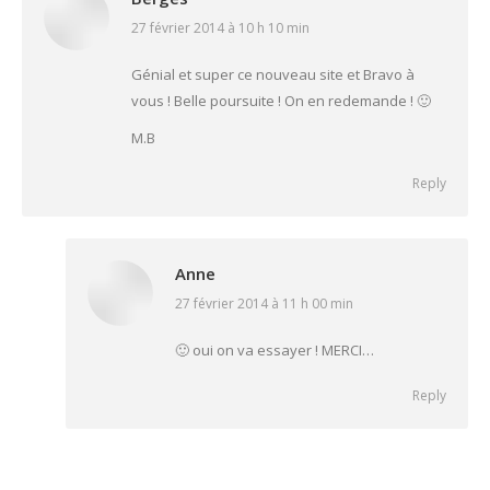
27 février 2014 à 10 h 10 min
says:
Génial et super ce nouveau site et Bravo à
vous ! Belle poursuite ! On en redemande ! 🙂
M.B
Reply
Anne
27 février 2014 à 11 h 00 min
says:
🙂 oui on va essayer ! MERCI…
Reply