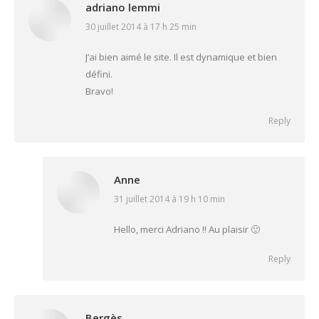
adriano lemmi
30 juillet 2014 à 17 h 25 min
says:
J’ai bien aimé le site. Il est dynamique et bien
défini.
Bravo!
Reply
Anne
31 juillet 2014 à 19 h 10 min
says:
Hello, merci Adriano !! Au plaisir 🙂
Reply
Bergès