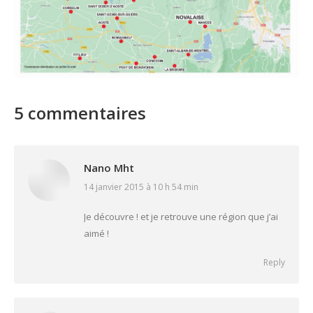
5 commentaires
Nano Mht
14 janvier 2015 à 10 h 54 min
says:
Je découvre ! et je retrouve une région que j’ai
aimé !
Reply