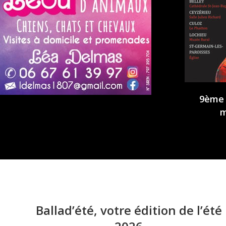
L’été n’est pas fini entre Rhône &
9ème 
Dent du Chat : zoom sur l’agenda
m
autour de Yenne et sa région !
31 juillet 2026
Ballad’été, votre édition de l’été