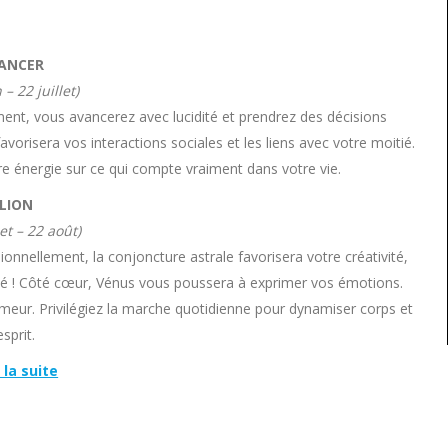
ANCER
 – 22 juillet)
ement, vous avancerez avec lucidité et prendrez des décisions
vorisera vos interactions sociales et les liens avec votre moitié.
re énergie sur ce qui compte vraiment dans votre vie.
LION
let – 22 août)
ionnellement, la conjoncture astrale favorisera votre créativité,
a clé ! Côté cœur, Vénus vous poussera à exprimer vos émotions.
meur. Privilégiez la marche quotidienne pour dynamiser corps et
esprit.
 la suite