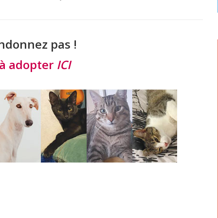
ndonnez pas !
à adopter
ICI