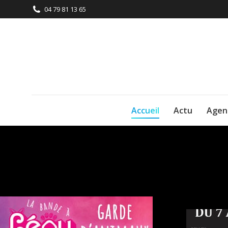
04 79 81 13 65
Accueil
Actu
Agen