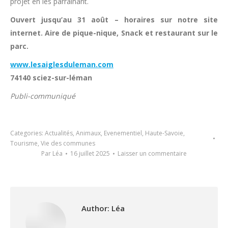
projet en les parrainant.
Ouvert jusqu’au 31 août – horaires sur notre site
internet. Aire de pique-nique, Snack et restaurant sur le
parc.
www.lesaiglesduleman.com
74140 sciez-sur-léman
Publi-communiqué
Categories:
Actualités
,
Animaux
,
Evenementiel
,
Haute-Savoie
,
Tourisme
,
Vie des communes
Par
Léa
16 juillet 2025
Laisser un commentaire
Author:
Léa