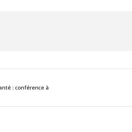
Santé : conférence à
Next
post: