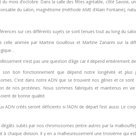
t du mois d’octobre. Dans la salle des fêtes agréable, côté Savoie, un
responsable du salon, magnétisme (méthode AME d’Alain Fontaine), na
érences sur ces différents sujets se sont tenues tout au long du salo
 celle animée par Martine Gouilloux et Martine Zanarini sur la différ
ogique…
illissement n’est pas une question d’âge car il dépend entièrement de ce
e son bon fonctionnement que dépend notre longévité et plus
mes. C’est dans notre ADN que se trouvent nos gênes et ce sont e
ion de nos protéines. Nous sommes fabriqués et maintenus en vie pa
 soient de bonne qualité.
ux ADN créés seront déficients si l’ADN de départ l’est aussi. Le co
es dégâts subits par nos chromosomes (entre-autres par la malbouffe)
 chaque division. Il y en a malheureusement une troisième qui est li