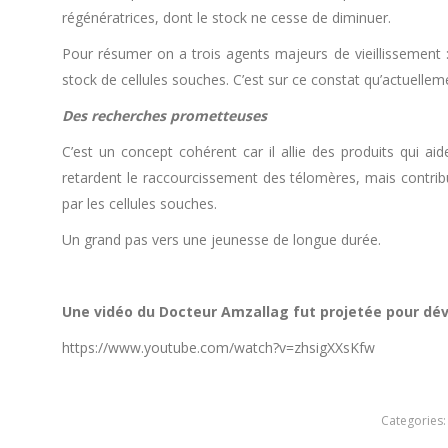
régénératrices, dont le stock ne cesse de diminuer.
Pour résumer on a trois agents majeurs de vieillissement
stock de cellules souches. C’est sur ce constat qu’actuellem
Des recherches prometteuses
C’est un concept cohérent car il allie des produits qui a
retardent le raccourcissement des télomères, mais contribu
par les cellules souches.
Un grand pas vers une jeunesse de longue durée.
Une vidéo du Docteur Amzallag fut projetée pour dév
https://www.youtube.com/watch?v=zhsigXXsKfw
Categories