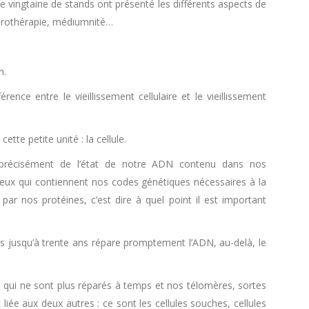
e vingtaine de stands ont présenté les différents aspects de
turothérapie, médiumnité…
n.
ence entre le vieillissement cellulaire et le vieillissement
tte petite unité : la cellule.
 précisément de l’état de notre ADN contenu dans nos
ux qui contiennent nos codes génétiques nécessaires à la
r nos protéines, c’est dire à quel point il est important
rps jusqu’à trente ans répare promptement l’ADN, au-delà, le
 qui ne sont plus réparés à temps et nos télomères, sortes
ée aux deux autres : ce sont les cellules souches, cellules