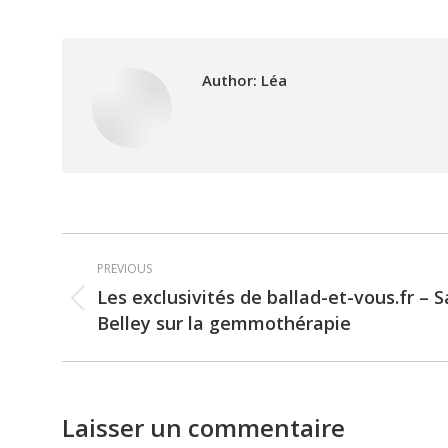
Author:
Léa
Post
PREVIOUS
navigation
Les exclusivités de ballad-et-vous.fr – 
Previous
Belley sur la gemmothérapie
post:
Laisser un commentaire