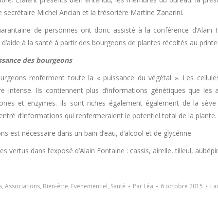
e secrétaire Michel Ancian et la trésorière Martine Zanarini.
arantaine de personnes ont donc assisté à la conférence d’Alain F
 d’aide à la santé à partir des bourgeons de plantes récoltés au print
ssance des bourgeons
urgeons renferment toute la « puissance du végétal ». Les cellule
aire intense. Ils contiennent plus d’informations génétiques que les
mones et enzymes. Ils sont riches également également de la sève 
tré d’informations qui renfermeraient le potentiel total de la plante.
s est nécessaire dans un bain d’eau, d’alcool et de glycérine.
vertus dans l’exposé d’Alain Fontaine : cassis, airelle, tilleul, aubé
s
,
Associations
,
Bien-être
,
Evenementiel
,
Santé
Par
Léa
6 octobre 2015
La