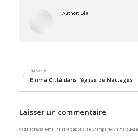
Author:
Léa
Post
PREVIOUS
navigation
Emma Città dans l’église de Nattages
Previous
post:
Laisser un commentaire
Votre adresse e-mail ne sera pas publiée Champs requis marqués 