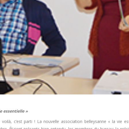
e essentielle »
 voilà, c’est parti ! La nouvelle association belleysanne « la vie e
bre. Étaient présents bien entendu, les membres du bureau: la présid