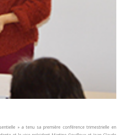
ssentielle » a tenu sa première conférence trimestrielle en
ente et le vice-président Martine Gouilloux et Jean-Claude