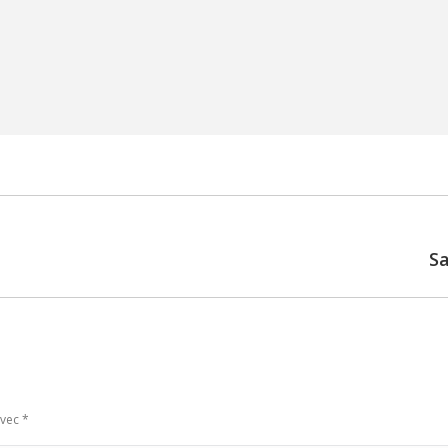
Sa
Next
post:
avec
*