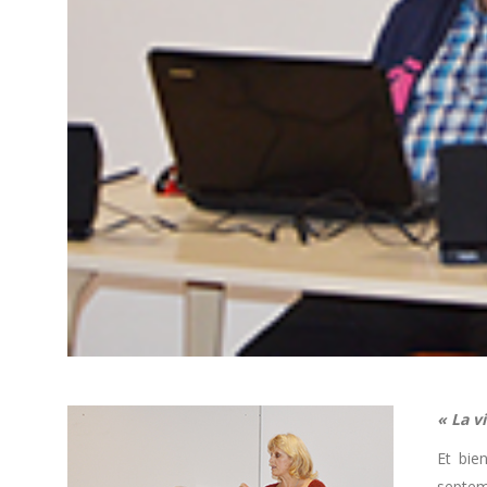
« La vi
Et bien
septem