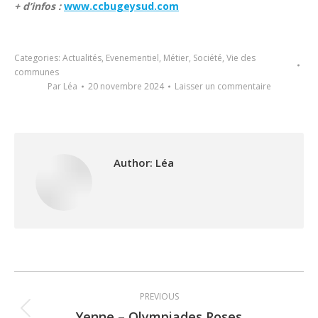
+ d’infos :
www.ccbugeysud.com
Categories:
Actualités
,
Evenementiel
,
Métier
,
Société
,
Vie des
communes
Par
Léa
20 novembre 2024
Laisser un commentaire
Author:
Léa
Post
PREVIOUS
navigation
Yenne – Olympiades Roses
Previous