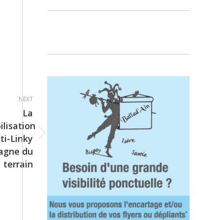
NEXT
La
lisation
ti-Linky
agne du
terrain