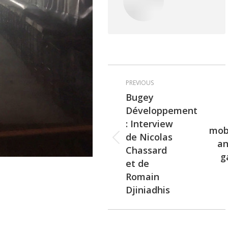
PREVIOUS
Bugey
Développement
: Interview
mobi
de Nicolas
an
Previous
Next
Chassard
g
post:
post:
et de
Romain
Djiniadhis