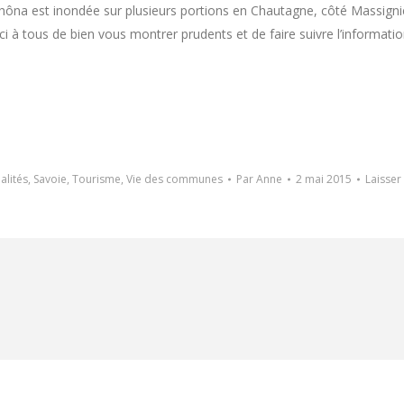
ôna est inondée sur plusieurs portions en Chautagne, côté Massignieu-
 à tous de bien vous montrer prudents et de faire suivre l’informati
alités
,
Savoie
,
Tourisme
,
Vie des communes
Par
Anne
2 mai 2015
Laisser