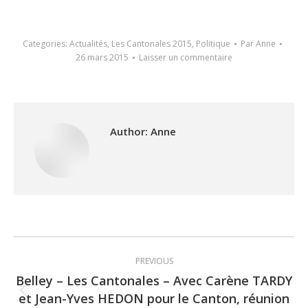
Categories:
Actualités
,
Les Cantonales 2015
,
Politique
Par
Anne
26 mars 2015
Laisser un commentaire
Author:
Anne
Post
PREVIOUS
navigation
Belley – Les Cantonales – Avec Carène TARDY
et Jean-Yves HEDON pour le Canton, réunion
Previous