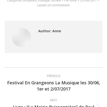
Categories:
Actualités
,
Politique
,
Société
Par
Anne
23 mai 2017
Laisser un commentaire
Author:
Anne
Post
PREVIOUS
navigation
Festival En Grangeons La Musique les 30/06,
Previous
1er et 2/07/2017
post:
NEXT
Livre : “La Mairie Buissonnière” de Paul