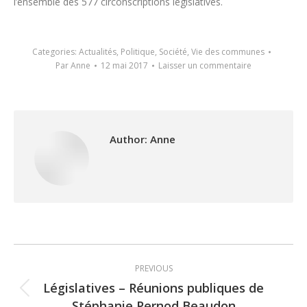
l’ensemble des 577 circonscriptions législatives.
Categories:
Actualités
,
Politique
,
Société
,
Vie des communes
Par
Anne
12 mai 2017
Laisser un commentaire
Author:
Anne
Post
PREVIOUS
navigation
Législatives – Réunions publiques de
Previous
Stéphanie Pernod Beaudon