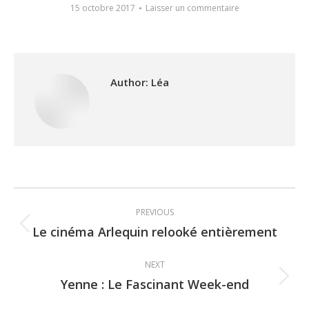
15 octobre 2017
Laisser un commentaire
Author:
Léa
Post
PREVIOUS
navigation
Le cinéma Arlequin relooké entièrement
Previous
post:
NEXT
Yenne : Le Fascinant Week-end
Next
post: