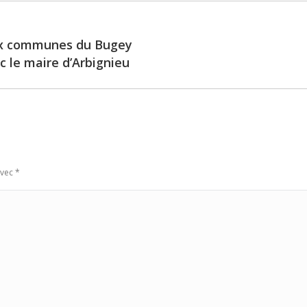
ux communes du Bugey
Next
ec le maire d’Arbignieu
post:
avec
*