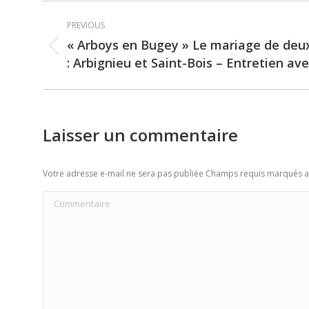
Post
PREVIOUS
navigation
« Arboys en Bugey » Le mariage de de
Previous
: Arbignieu et Saint-Bois – Entretien av
post:
Laisser un commentaire
Votre adresse e-mail ne sera pas publiée Champs requis marqués 
Commentaire