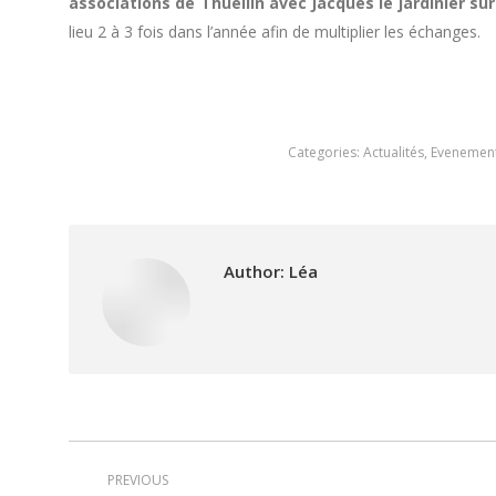
associations de Thuellin avec Jacques le jardinier sur
lieu 2 à 3 fois dans l’année afin de multiplier les échanges.
Categories:
Actualités
,
Evenement
Author:
Léa
Post
PREVIOUS