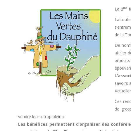
nd
La 2
é
La toute
s’entrem
de la To
De nombr
atelier 
produits
épouvant
L’assoc
savoirs a
Actuelle
Ces renc
de gross
vendre leur « trop plein ».
Les bénéfices permettent d’organiser des conférenc