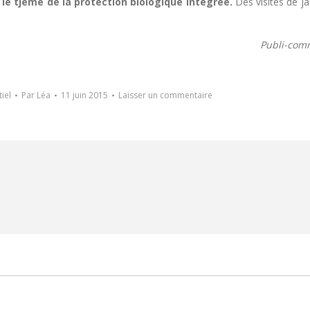
 le tjème de la protection biologique intégrée.
Des visites de ja
Publi-com
iel
Par
Léa
11 juin 2015
Laisser un commentaire