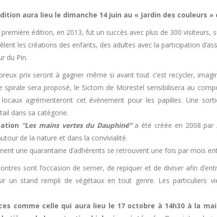
dition aura lieu le dimanche 14 juin au « Jardin des couleurs »
 première édition, en 2013, fut un succès avec plus de 300 visiteurs,
êlent les créations des enfants, des adultes avec la participation d’ass
ur du Pin.
eux prix seront à gagner même si avant tout c’est recycler, imagin
de spirale sera proposé, le Sictom de Morestel sensibilisera au compo
 locaux agrémenteront cet évènement pour les papilles. Une sortie
ail dans sa catégorie.
iation
“Les mains vertes du Dauphiné”
a été créée en 2008 par A
utour de la nature et dans la convivialité.
ment une quarantaine d’adhérents se retrouvent une fois par mois entr
ontres sont l’occasion de semer, de repiquer et de diviser afin d’entr
ir un stand rempli de végétaux en tout genre. Les particuliers v
es comme celle qui aura lieu le 17 octobre à 14h30 à la ma