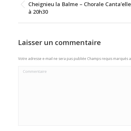
navigation
Cheignieu la Balme – Chorale Canta’elle
Previous
à 20h30
post:
Laisser un commentaire
Votre adresse e-mail ne sera pas publiée Champs requis marqués 
Commentaire