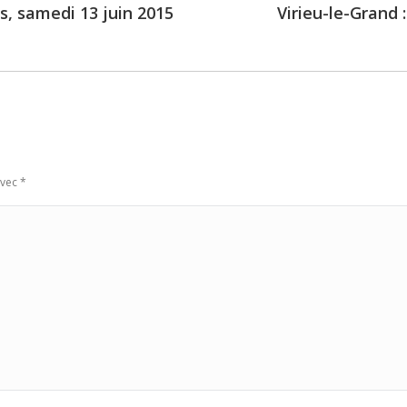
s, samedi 13 juin 2015
Virieu-le-Grand
Next
post:
avec
*