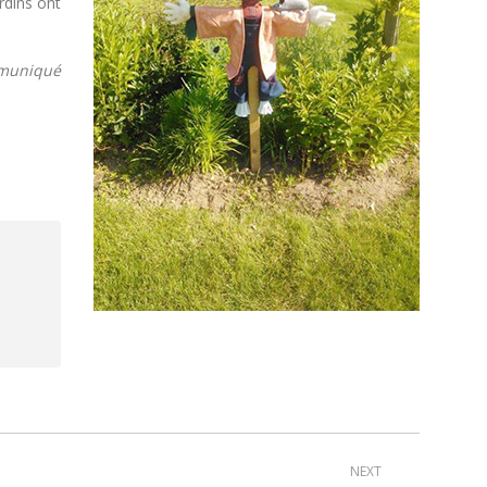
rdins ont
muniqué
NEXT