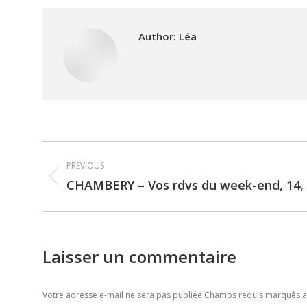
Author:
Léa
Post
PREVIOUS
navigation
CHAMBERY – Vos rdvs du week-end, 14,
Previous
post:
Laisser un commentaire
Votre adresse e-mail ne sera pas publiée Champs requis marqués 