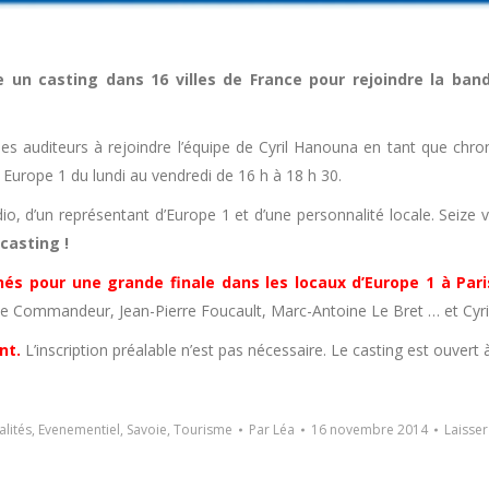
e un casting dans 16 villes de France pour rejoindre la ba
 les auditeurs à rejoindre l’équipe de Cyril Hanouna en tant que ch
 Europe 1 du lundi au vendredi de 16 h à 18 h 30.
io, d’un représentant d’Europe 1 et d’une personnalité locale. Seize
casting !
nnés pour une grande finale dans les locaux d’Europe 1 à Pa
me Commandeur, Jean-Pierre Foucault, Marc-Antoine Le Bret … et Cyri
nt.
L’inscription préalable n’est pas nécessaire. Le casting est ouvert
alités
,
Evenementiel
,
Savoie
,
Tourisme
Par
Léa
16 novembre 2014
Laisse