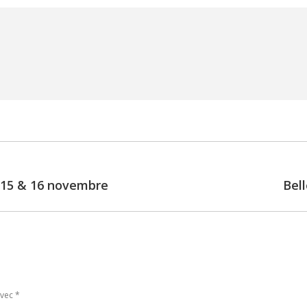
 15 & 16 novembre
Bel
Next
post:
avec
*