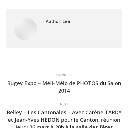
Author:
Léa
Post
PREVIOUS
navigation
Bugey Expo – Méli-Mélo de PHOTOS du Salon
Previous
2014
post:
NEXT
Belley – Les Cantonales – Avec Carène TARDY
et Jean-Yves HEDON pour le Canton, réunion
Next
jeudi 26 mars à 20h à la salle des fêtes
post: