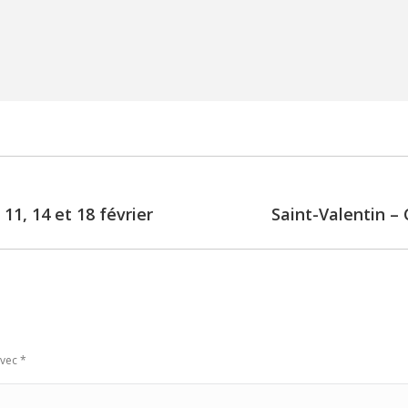
 11, 14 et 18 février
Saint-Valentin – 
Next
post:
avec
*