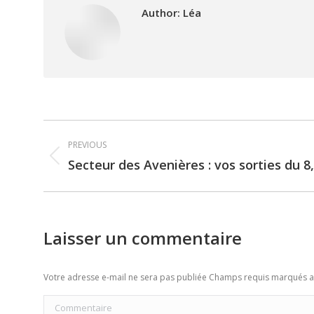
Author:
Léa
Post
PREVIOUS
navigation
Secteur des Avenières : vos sorties du 8,
Previous
post:
Laisser un commentaire
Votre adresse e-mail ne sera pas publiée Champs requis marqués 
Commentaire