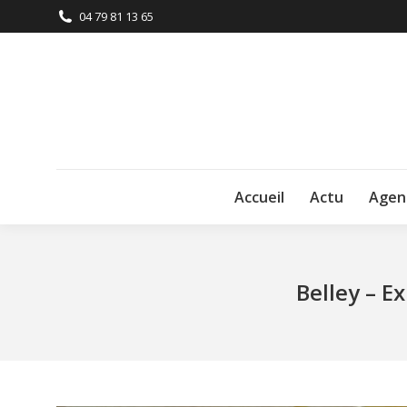
04 79 81 13 65
Accueil
Actu
Agen
Belley – E