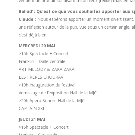
vendent un produit soi disant miraculeux (l’élixir) mais en fai
Ballad’ : Qu’est ce que vous souhaitez apporter aux 
Claude :
Nous espérons apporter un moment divertissant. L’é
une réflexion autour de la pub, vue sous un certain angle, al
c’est déjà bien.
MERCREDI 20 MAI
>15h Spectacle + Concert
Franklin – Dalle centrale
ART MELODY & ZAKA ZAKA
LES FRERES CHOURAV
>19h Inauguration du festival
Vernissage de l’exposition Hall de la MJC
>20h Apéro Sonore Hall de la MJC
CAPTAIN XXI
JEUDI 21 MAI
>16h Spectacle + Concert
Marlioz – City stade