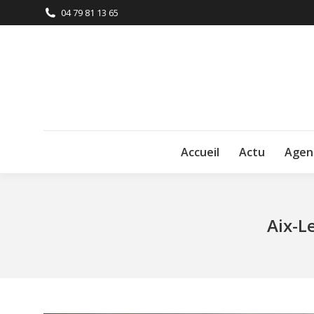
04 79 81 13 65
Accueil
Actu
Agen
Aix-L