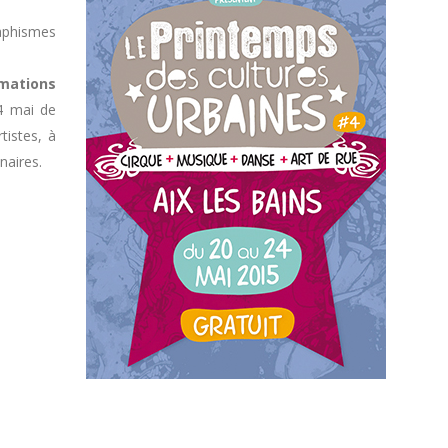
raphismes
imations
4 mai de
tistes, à
naires.