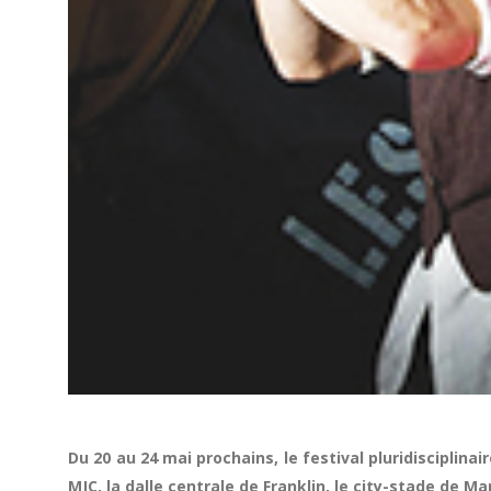
Du 20 au 24 mai prochains, le festival pluridisciplin
MJC, la dalle centrale de Franklin, le city-stade de Ma