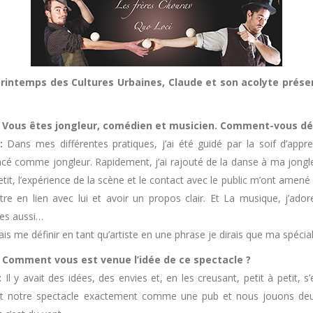
rintemps des Cultures Urbaines, Claude et son acolyte présent
 : Vous êtes jongleur, comédien et musicien. Comment-vous déf
:
Dans mes différentes pratiques, j’ai été guidé par la soif d’appr
 comme jongleur. Rapidement, j’ai rajouté de la danse à ma jongleri
petit, l’expérience de la scène et le contact avec le public m’ont amen
être en lien avec lui et avoir un propos clair. Et La musique, j’ador
es aussi…
ais me définir en tant qu’artiste en une phrase je dirais que ma spéciali
 : Comment vous est venue l’idée de ce spectacle ?
:
Il y avait des idées, des envies et, en les creusant, petit à petit, s
it notre spectacle exactement comme une pub et nous jouons deu