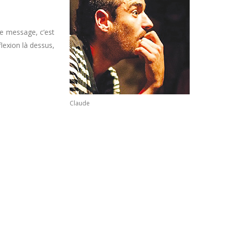
Le message, c’est
flexion là dessus,
Claude