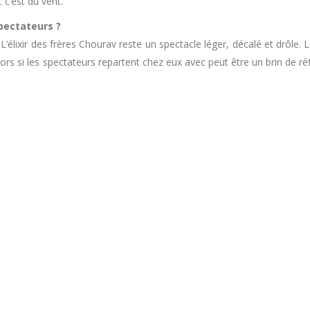
t c’est du vent.
spectateurs ?
lixir des frères Chourav reste un spectacle léger, décalé et drôle. 
ors si les spectateurs repartent chez eux avec peut être un brin de ré