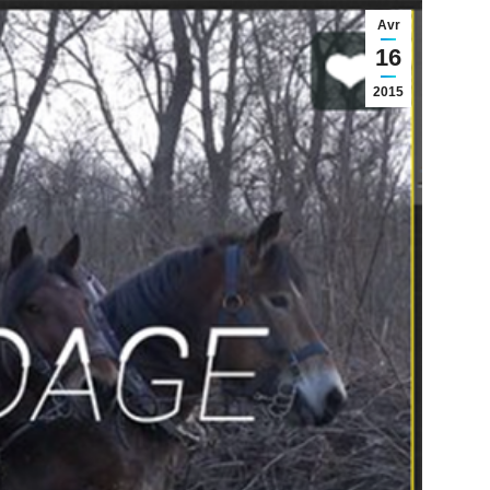
Avr
16
2015