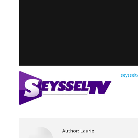
seysselt
Author:
Laurie