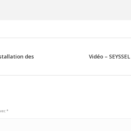
stallation des
Vidéo – SEYSSEL 
Next
post:
avec
*