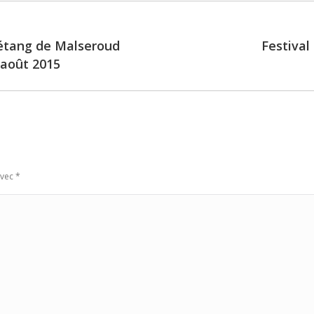
’étang de Malseroud
Festival
Next
6 août 2015
post:
avec
*