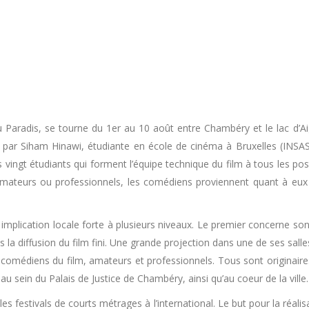
au Paradis, se tourne du 1er au 10 août entre Chambéry et le lac d’A
rté par Siham Hinawi, étudiante en école de cinéma à Bruxelles (INSAS
s vingt étudiants qui forment l’équipe technique du film à tous les p
Amateurs ou professionnels, les comédiens proviennent quant à eux t
implication locale forte à plusieurs niveaux. Le premier concerne son
s la diffusion du film fini. Une grande projection dans une de ses sal
omédiens du film, amateurs et professionnels. Tous sont originaires d
u sein du Palais de Justice de Chambéry, ainsi qu’au coeur de la ville.
les festivals de courts métrages à l’international. Le but pour la réa