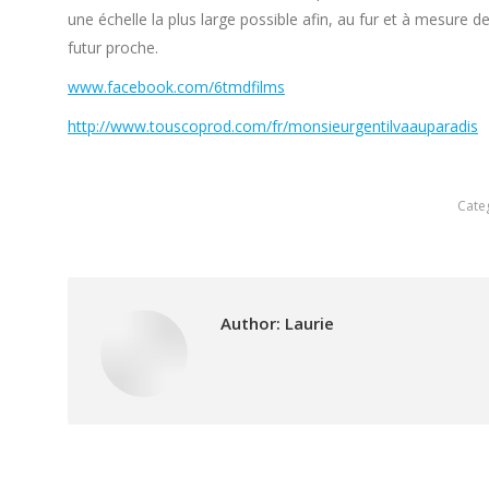
une échelle la plus large possible afin, au fur et à mesure 
futur proche.
www.facebook.com/6tmdfilms
http://www.touscoprod.com/fr/monsieurgentilvaauparadis
Cate
Author:
Laurie