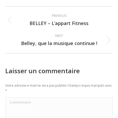
Post
PREVIOUS
navigation
BELLEY – L’appart Fitness
Previous
post:
NEXT
Belley, que la musique continue !
Next
post:
Laisser un commentaire
Votre adresse e-mail ne sera pas publiée Champs requis marqués avec
*
Commentaire