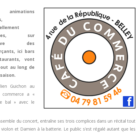
animations
s,
ellement
cales, sur
tiative des
çants, ici bars
taurants, vont
 tout au long de
 saison.
Julien Guichon au
u commerce a «
le bal » avec le
semble du concert, entraîne ses trois complices dans un récital tout
 violon et Damien à la batterie. Le public s’est régalé autant que les