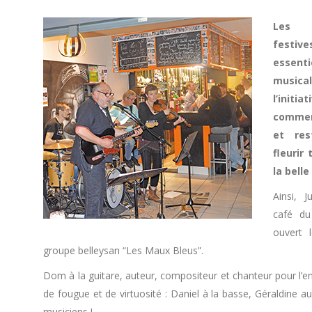
Les 
festive
essenti
musi
l’ini
commer
et res
fleurir
la belle
Ainsi, 
café d
ouvert 
groupe belleysan “Les Maux Bleus”.
Dom à la guitare, auteur, compositeur et chanteur pour l’en
de fougue et de virtuosité : Daniel à la basse, Géraldine au
musiciens !