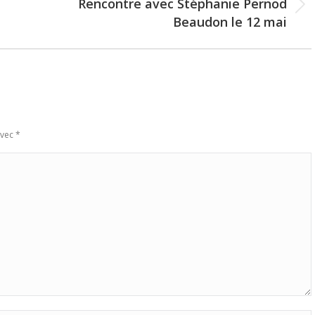
Rencontre avec Stéphanie Pernod
Next
Beaudon le 12 mai
post:
avec
*