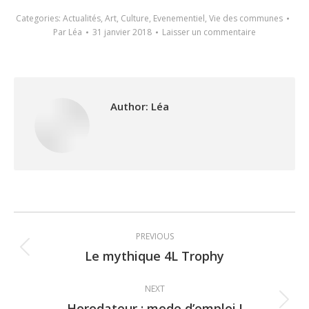
Categories:
Actualités
,
Art
,
Culture
,
Evenementiel
,
Vie des communes
Par
Léa
31 janvier 2018
Laisser un commentaire
Author:
Léa
Post
PREVIOUS
navigation
Le mythique 4L Trophy
Previous
post:
NEXT
Horodateur : mode d’emploi !
Next