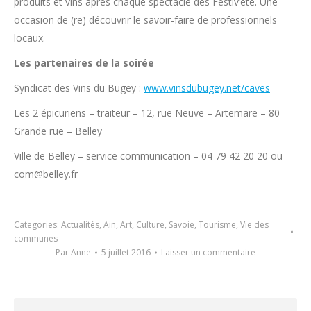
produits et vins après chaque spectacle des Festiv’été. Une
occasion de (re) découvrir le savoir-faire de professionnels
locaux.
Les partenaires de la soirée
Syndicat des Vins du Bugey :
www.vinsdubugey.net/caves
Les 2 épicuriens – traiteur – 12, rue Neuve – Artemare – 80
Grande rue – Belley
Ville de Belley – service communication – 04 79 42 20 20 ou
com@belley.fr
Categories:
Actualités
,
Ain
,
Art
,
Culture
,
Savoie
,
Tourisme
,
Vie des
communes
Par
Anne
5 juillet 2016
Laisser un commentaire