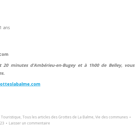
11 ans
.com
t 20 minutes d’Ambérieu-en-Bugey et à 1h00 de Belley, vous
es.
otteslabalme.com
,
Touristique
,
Tous les articles des Grottes de La Balme
,
Vie des communes
023
Laisser un commentaire