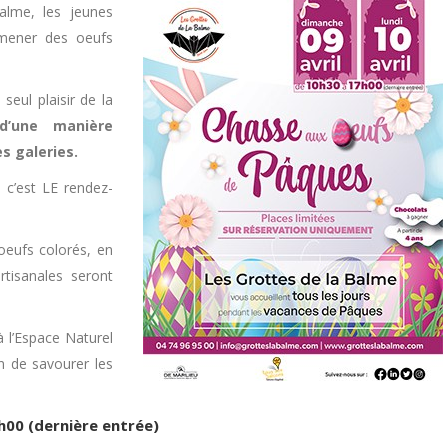
alme, les jeunes
amener des oeufs
eul plaisir de la
 d’une manière
s galeries.
 c’est LE rendez-
oeufs colorés, en
tisanales seront
à l’Espace Naturel
n de savourer les
7h00 (dernière entrée)