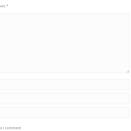
avec
*
me I comment.