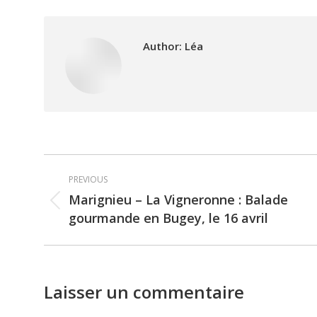
Author:
Léa
Post
PREVIOUS
navigation
Marignieu – La Vigneronne : Balade
Previous
gourmande en Bugey, le 16 avril
post:
Laisser un commentaire