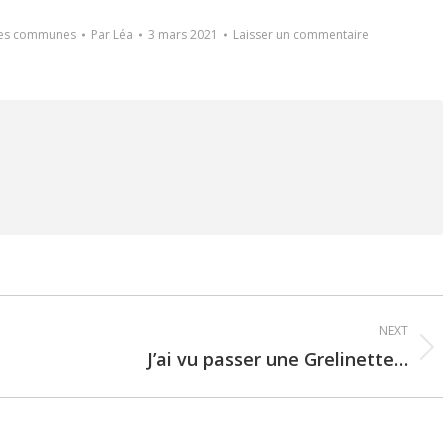
des communes
Par
Léa
3 mars 2021
Laisser un commentaire
NEXT
J’ai vu passer une Grelinette…
Next
post: