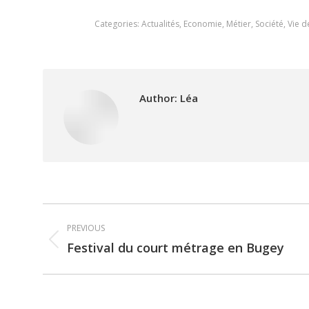
Categories:
Actualités
,
Economie
,
Métier
,
Société
,
Vie 
Author:
Léa
Post
PREVIOUS
navigation
Festival du court métrage en Bugey
Previous
post: