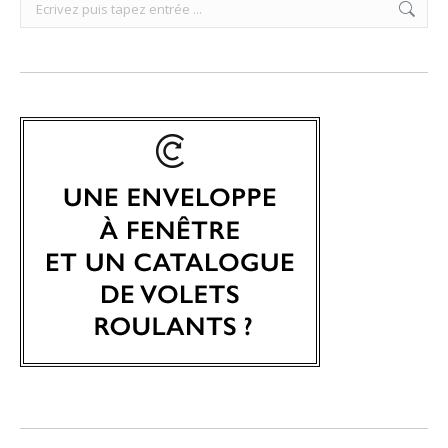
Search: