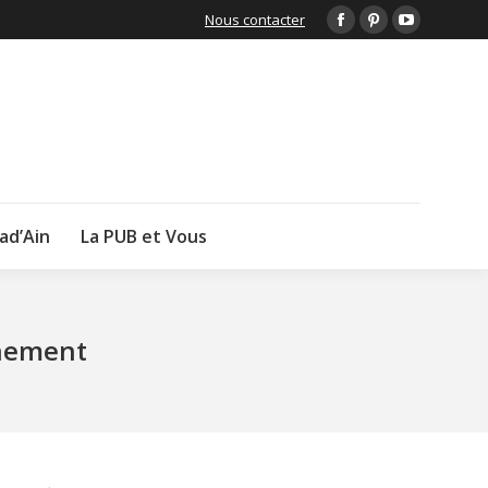
Nous contacter
Facebook
Pinterest
YouTube
page
page
page
opens
opens
opens
in
in
in
new
new
new
window
window
window
lad’Ain
La PUB et Vous
nnement