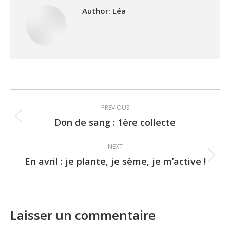
Author:
Léa
Post
PREVIOUS
navigation
Don de sang : 1ère collecte
Previous
post:
NEXT
En avril : je plante, je sème, je m’active !
Next
post:
Laisser un commentaire