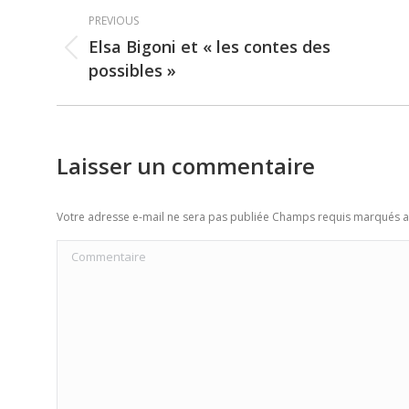
Post
PREVIOUS
navigation
Elsa Bigoni et « les contes des
Previous
possibles »
post:
Laisser un commentaire
Votre adresse e-mail ne sera pas publiée Champs requis marqués 
Commentaire