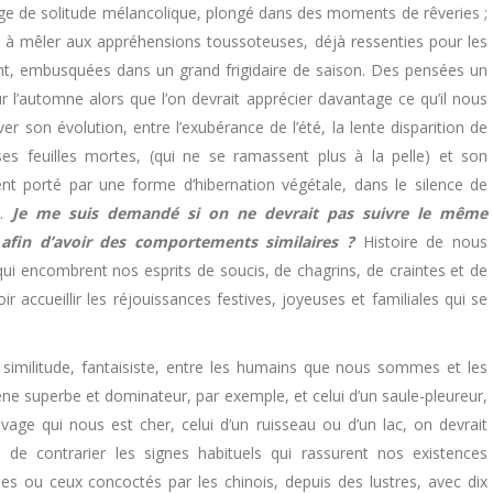
age de solitude mélancolique, plongé dans des moments de rêveries ;
 à mêler aux appréhensions toussoteuses, déjà ressenties pour les
ent, embusquées dans un grand frigidaire de saison. Des pensées un
ur l’automne alors que l’on devrait apprécier davantage ce qu’il nous
ver son évolution, entre l’exubérance de l’été, la lente disparition de
ses feuilles mortes, (qui ne se ramassent plus à la pelle) et son
nt porté par une forme d’hibernation végétale, dans le silence de
s.
Je me suis demandé si on ne devrait pas suivre le même
fin d’avoir des comportements similaires ?
Histoire de nous
qui encombrent nos esprits de soucis, de chagrins, de craintes et de
r accueillir les réjouissances festives, joyeuses et familiales qui se
imilitude, fantaisiste, entre les humains que nous sommes et les
êne superbe et dominateur, par exemple, et celui d’un saule-pleureur,
vage qui nous est cher, celui d’un ruisseau ou d’un lac, on devrait
n de contrarier les signes habituels qui rassurent nos existences
s ou ceux concoctés par les chinois, depuis des lustres, avec dix