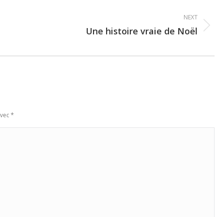
NEXT
Une histoire vraie de Noël
Next
post:
avec
*