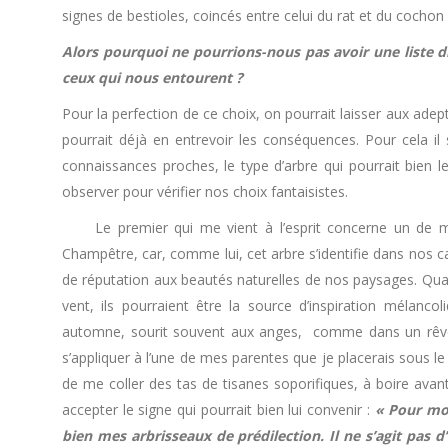
signes de bestioles, coincés entre celui du rat et du cochon
Alors pourquoi ne pourrions-nous pas avoir une liste d
ceux qui nous entourent ?
Pour la perfection de ce choix, on pourrait laisser aux adep
pourrait déjà en entrevoir les conséquences. Pour cela il
connaissances proches, le type d’arbre qui pourrait bien le
observer pour vérifier nos choix fantaisistes.
Le premier qui me vient à l’esprit concerne un de mes 
Champêtre, car, comme lui, cet arbre s’identifie dans nos 
de réputation aux beautés naturelles de nos paysages. Quan
vent, ils pourraient être la source d’inspiration mélan
automne, sourit souvent aux anges, comme dans un rêve 
s’appliquer à l’une de mes parentes que je placerais sous le 
de me coller des tas de tisanes soporifiques, à boire ava
accepter le signe qui pourrait bien lui convenir :
« Pour moi,
bien mes arbrisseaux de prédilection. Il ne s’agit pas