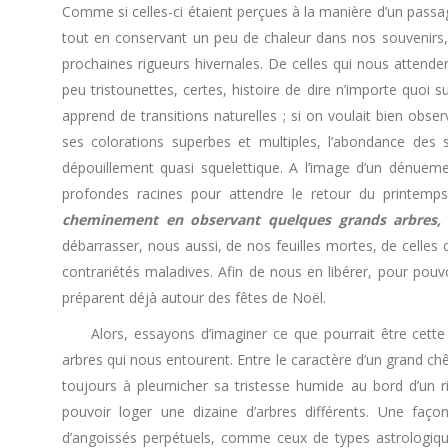
Comme si celles-ci étaient perçues à la manière d’un pass
tout en conservant un peu de chaleur dans nos souvenirs,
prochaines rigueurs hivernales. De celles qui nous attend
peu tristounettes, certes, histoire de dire n’importe quoi s
apprend de transitions naturelles ; si on voulait bien obser
ses colorations superbes et multiples, l’abondance des 
dépouillement quasi squelettique. A l’image d’un dénueme
profondes racines pour attendre le retour du printemp
cheminement en observant quelques grands arbres, a
débarrasser, nous aussi, de nos feuilles mortes, de celles 
contrariétés maladives. Afin de nous en libérer, pour pouvoi
préparent déjà autour des fêtes de Noël.
Alors, essayons d’imaginer ce que pourrait être cette s
arbres qui nous entourent. Entre le caractère d’un grand ch
toujours à pleurnicher sa tristesse humide au bord d’un ri
pouvoir loger une dizaine d’arbres différents. Une faço
d’angoissés perpétuels, comme ceux de types astrologique