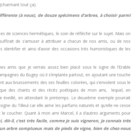
 (charmant tout ça).
ifférente (à nous), de douze spécimens d’arbres, à choisir parmi
tes de sciences hermétiques, le soin de réfléchir sur le sujet. Mais on
 suffirait de s’amuser à attribuer a chacun de nos amis, ou de nos
s identifier et ainsi d’avoir des occasions très humoristiques de les
amis que je verrais assez bien placé sous le signe de l’Erable
campagnes du Bugey où il s’implante partout, en ajoutant une touche
t aux bruissements des ses feuilles colorées, qui s’envolent sous le
colique des chants et des récits poétiques de mon ami, lequel, en
éveillé, en attendant le printemps. Le deuxième exemple pourrait
signe du Tilleul car elle aime les parfums naturels et qu’elle ne cesse
nt le coucher. Quant à mon ami Marcel, il a d’autres arguments pour
 dit-il, c’est très facile, comme je suis vigneron, je connais très
 d’un arbre somptueux mais de pieds de vigne, bien de chez-nous