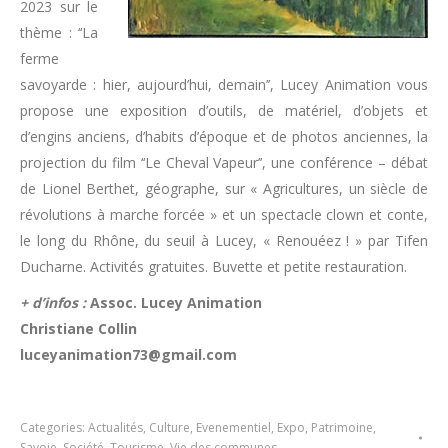
2023 sur le
thème : ‘‘La
ferme
savoyarde : hier, aujourd’hui, demain’’, Lucey Animation vous
propose une exposition d’outils, de matériel, d’objets et
d’engins anciens, d’habits d’époque et de photos anciennes, la
projection du film ‘‘Le Cheval Vapeur’’, une conférence – débat
de Lionel Berthet, géographe, sur « Agricultures, un siècle de
révolutions à marche forcée » et un spectacle clown et conte,
le long du Rhône, du seuil à Lucey, « Renouéez ! » par Tifen
Ducharne. Activités gratuites. Buvette et petite restauration.
+ d’infos :
Assoc. Lucey Animation
Christiane Collin
luceyanimation73@gmail.com
Categories:
Actualités
,
Culture
,
Evenementiel
,
Expo
,
Patrimoine
,
Savoie
,
Société
,
Tourisme
,
Vie des communes