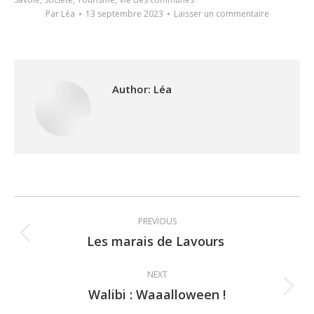
Par
Léa
13 septembre 2023
Laisser un commentaire
Author:
Léa
Post
PREVIOUS
navigation
Les marais de Lavours
Previous
post:
NEXT
Walibi : Waaalloween !
Next
post: