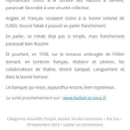
représentant l’URSS à la Société des Nations à Genève,
paraissait favorable à une sécurité collective.
Anglais et Français voulaient croire à la bonne volonté de
l’URSS. Encore fallait-il pouvoir en parler franchement.
En parler, ce n’était déjà pas si simple, mais franchement
paraissait bien illusoire.
Et pourtant, en 1938, sur la terrasse ombragée de l’Hôtel
Berrard, en territoire français, Molotov et Litvinov, les
collaborateurs de Staline, tinrent banquet. Longuement et
dans la bonne humeur.
Un banquet qui reste, aujourd’hui encore, bien mystérieux.
La suite prochainement sur :
www.ballad-et-vous.fr
Categories:
Actualités
,
People
,
Société
,
Vie des communes
Par
Léa
29 septembre 2019
Laisser un commentaire