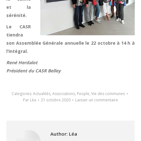
et la
sérénité.
Le CASR
tiendra
son Assemblée Générale annuelle le 22 octobre à 14 h à
l’Intégral.
René Herdalot
Président du CASR Belley
Categories:
Actualités
,
Associations
,
People
,
Vie des communes
Par
Léa
21 octobre 2020
Laisser un commentaire
Author:
Léa