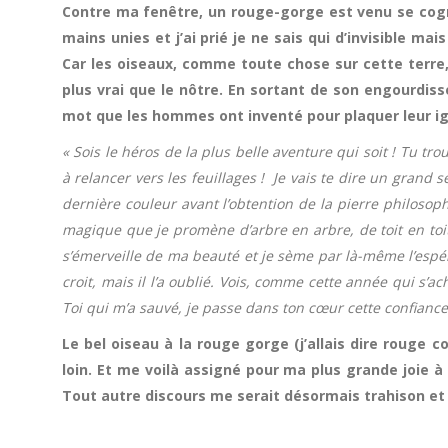
Contre ma fenêtre, un rouge-gorge est venu se cogne
mains unies et j’ai prié je ne sais qui d’invisible ma
Car les oiseaux, comme toute chose sur cette terre, 
plus vrai que le nôtre. En sortant de son engourdisse
mot que les hommes ont inventé pour plaquer leur igno
« Sois le héros de la plus belle aventure qui soit ! Tu t
à relancer vers les feuillages ! Je vais te dire un grand s
dernière couleur avant l’obtention de la pierre philosoph
magique que je promène d’arbre en arbre, de toit en toit,
s’émerveille de ma beauté et je sème par là-même l’espé
croit, mais il l’a oublié. Vois, comme cette année qui s’ac
Toi qui m’a sauvé, je passe dans ton cœur cette confiance
Le bel oiseau à la rouge gorge (j’allais dire rouge 
loin. Et me voilà assigné pour ma plus grande joie 
Tout autre discours me serait désormais trahison et