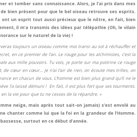
r et tomber sans connaissance. Alors, je l’ai pris dans mes
is de bien présent pour que le bel oiseau retrouve ses esprits.
ont un esprit tout aussi précieux que le nôtre, en fait, bien
ment, il m’a transmis des idées par télépathie (Oh, le vilain
rance sur le naturel de la vie) !
rouveras toujours un oiseau comme moi transi au sol à réchauffer et
ecret, en ce premier de l’an. Le rouge pour les alchimistes, c’est la
ale aux mille pouvoirs. Tu vois, je porte sur ma poitrine ce rouge
 de cœur en cœur… Je n’ai l’air de rien, on écoute mes trilles, on
rance en chacun de vous. L’homme est bien plus grand qu’il ne le
hève l’a laissé démuni ! En fait, il est plus fort que ses tourments.
 en la vie pour que tu ne cesses de la répandre. »
comme neige, mais après tout sait-on jamais) s’est envolé au
à ne chanter comme lui que la foi en la grandeur de l’Homme.
 bassesse, surtout en ce début d’année.