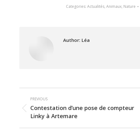
Categories:
Actualités
,
Animaux
,
Nature
Author:
Léa
Post
PREVIOUS
navigation
Contestation d’une pose de compteur
Previous
Linky à Artemare
post: