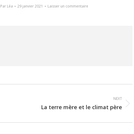
Par
Léa
29 janvier 2021
Laisser un commentaire
NEXT
La terre mère et le climat père
Next
post: