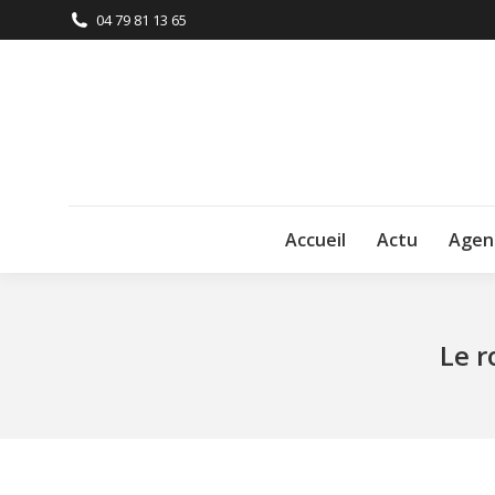
04 79 81 13 65
Accueil
Actu
Agen
Le r