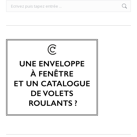
Search: