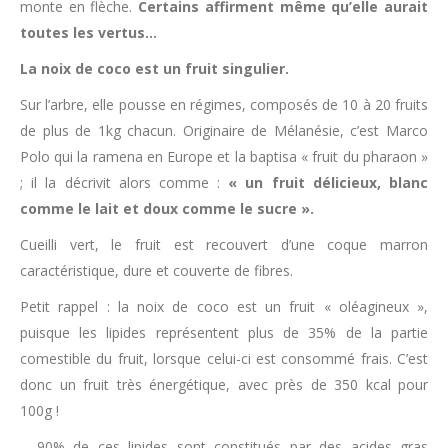
monte en flèche.
Certains affirment même qu’elle aurait
toutes les vertus…
La noix de coco est un fruit singulier.
Sur l’arbre, elle pousse en régimes, composés de 10 à 20 fruits
de plus de 1kg chacun. Originaire de Mélanésie, c’est Marco
Polo qui la ramena en Europe et la baptisa « fruit du pharaon »
; il la décrivit alors comme :
« un fruit délicieux, blanc
comme le lait et doux comme le sucre ».
Cueilli vert, le fruit est recouvert d’une coque marron
caractéristique, dure et couverte de fibres.
Petit rappel : la noix de coco est un fruit « oléagineux »,
puisque les lipides représentent plus de 35% de la partie
comestible du fruit, lorsque celui-ci est consommé frais. C’est
donc un fruit très énergétique, avec près de 350 kcal pour
100g !
90% de ces lipides sont constitués par des acides gras