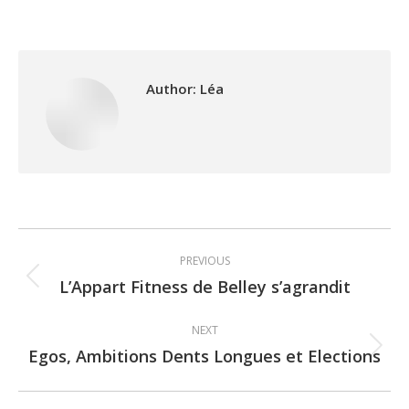
Author:
Léa
Post
PREVIOUS
navigation
L’Appart Fitness de Belley s’agrandit
Previous
post:
NEXT
Egos, Ambitions Dents Longues et Elections
Next
post: