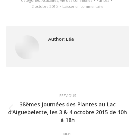
Categories:
Actualités
,
Vie des communes
Par
Léa
2 octobre 2015
Laisser un commentaire
Author:
Léa
Post
PREVIOUS
navigation
38èmes Journées des Plantes au Lac
d’Aiguebelette, les 3 & 4 octobre 2015 de 10h
Previous
à 18h
post:
NEXT