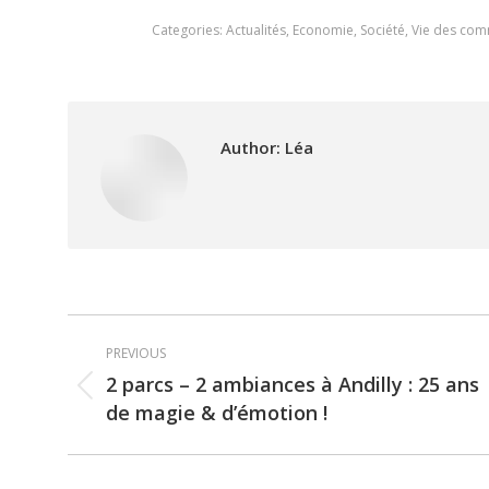
Categories:
Actualités
,
Economie
,
Société
,
Vie des co
Author:
Léa
Post
PREVIOUS
navigation
2 parcs – 2 ambiances à Andilly : 25 ans
Previous
de magie & d’émotion !
post: