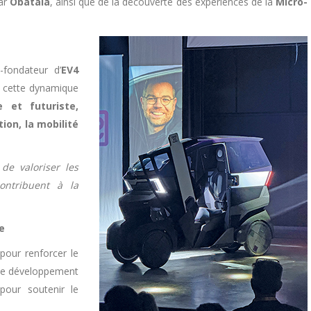
par
Obatala
, ainsi que de la découverte des expériences de la
Micro-
-fondateur d’
EV4
tré cette dynamique
e et futuriste,
ion, la mobilité
de valoriser les
contribuent à la
e
pour renforcer le
 de développement
 pour soutenir le