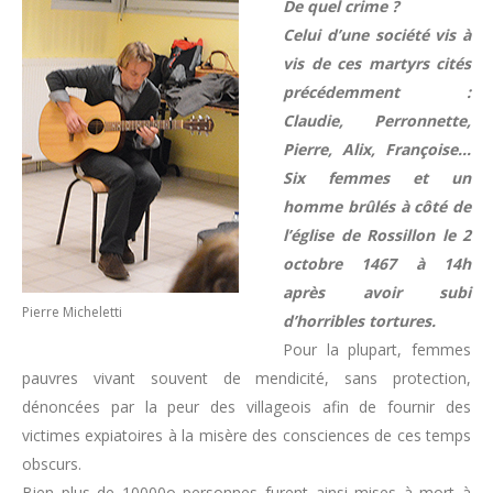
De quel crime ?
Celui d’une société vis à
vis de ces martyrs cités
précédemment :
Claudie, Perronnette,
Pierre, Alix, Françoise…
Six femmes et un
homme brûlés à côté de
l’église de Rossillon le 2
octobre 1467 à 14h
après avoir subi
Pierre Micheletti
d’horribles tortures.
Pour la plupart, femmes
pauvres vivant souvent de mendicité, sans protection,
dénoncées par la peur des villageois afin de fournir des
victimes expiatoires à la misère des consciences de ces temps
obscurs.
Bien plus de 10000o personnes furent ainsi mises à mort à