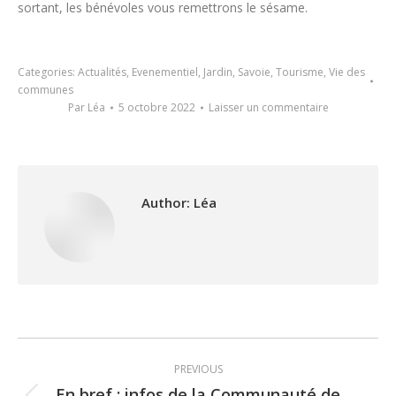
sortant, les bénévoles vous remettrons le sésame.
Categories:
Actualités
,
Evenementiel
,
Jardin
,
Savoie
,
Tourisme
,
Vie des
communes
Par
Léa
5 octobre 2022
Laisser un commentaire
Author:
Léa
Post
PREVIOUS
navigation
En bref : infos de la Communauté de