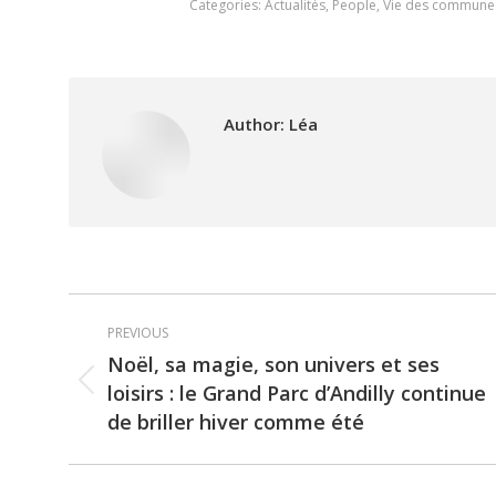
Categories:
Actualités
,
People
,
Vie des commune
Author:
Léa
Post
PREVIOUS
navigation
Noël, sa magie, son univers et ses
loisirs : le Grand Parc d’Andilly continue
Previous
de briller hiver comme été
post: