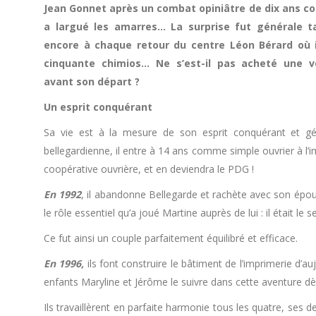
Jean Gonnet après un combat opiniâtre de dix ans co
a largué les amarres… La surprise fut générale ta
encore à chaque retour du centre Léon Bérard où i
cinquante chimios… Ne s’est-il pas acheté une v
avant son départ ?
Un esprit conquérant
Sa vie est à la mesure de son esprit conquérant et gén
bellegardienne, il entre à 14 ans comme simple ouvrier à l
coopérative ouvrière, et en deviendra le PDG !
En 1992
, il abandonne Bellegarde et rachète avec son épous
le rôle essentiel qu’a joué Martine auprès de lui : il était le s
Ce fut ainsi un couple parfaitement équilibré et efficace.
En 1996,
ils font construire le bâtiment de l’imprimerie d’au
enfants Maryline et Jérôme le suivre dans cette aventure d
Ils travaillèrent en parfaite harmonie tous les quatre, ses d