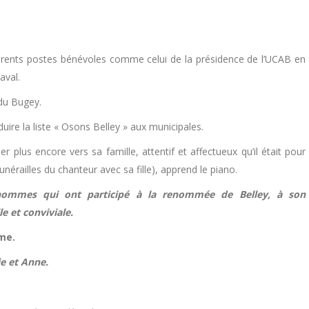
férents postes bénévoles comme celui de la présidence de l’UCAB en
aval.
du Bugey.
re la liste « Osons Belley » aux municipales.
r plus encore vers sa famille, attentif et affectueux qu’il était pour
 funérailles du chanteur avec sa fille), apprend le piano.
s hommes qui ont participé à la renommée de Belley, à son
 et conviviale.
me.
ie et Anne.