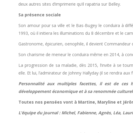
deux autres sites d’imprimerie qu’il rapatria sur Belley.
Sa présence sociale
Son amour pour sa ville et le Bas-Bugey le conduira à dif
1993, où il initiera les illuminations du 8 décembre et le carn
Gastronome, épicurien, oenophile, il devient Commandeur 
Son charisme de meneur le conduira même en 2014, à condui
La progression de sa maladie, dès 2015, l’invite à se tourne
elle. Et lui, l’admirateur de Johnny Hallyday (il se rendra aux
Personnalité aux multiples facettes, il est de ce
développement économique et à sa renommée culturelle
Toutes nos pensées vont à Martine, Maryline et Jérô
L’équipe du journal : Michel, Fabienne, Agnès, Léa, Laur