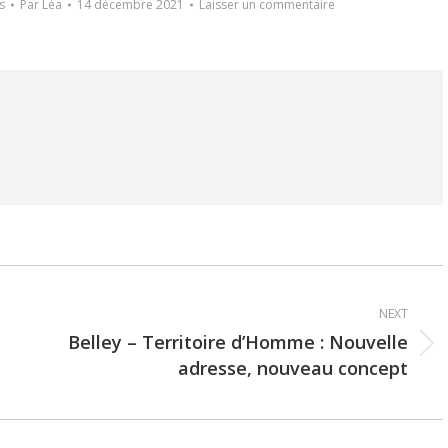
s
Par
Léa
14 décembre 2021
Laisser un commentaire
NEXT
Belley – Territoire d’Homme : Nouvelle
Next
adresse, nouveau concept
post: